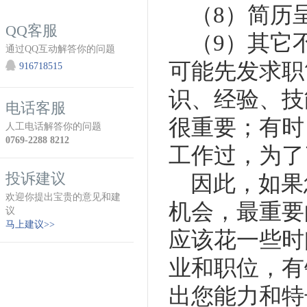
（8）简历呈
QQ客服
（9）其它不
通过QQ互动解答你的问题
可能先发求职
916718515
识、经验、技
电话客服
很重要；有时
人工电话解答你的问题
0769-2288 8212
工作过，为了
投诉建议
因此，如果
欢迎你提出宝贵的意见和建
机会，最重要
议
马上建议>>
应该花一些时
业和职位，有
出您能力和特