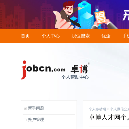
首页
个人中心
职位搜索
优企
手
新手问题
个人移动端
>
个人微信公
卓博人才网个
账户管理