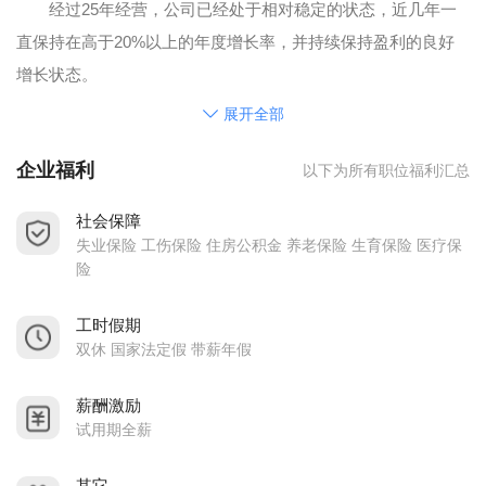
经过25年经营，公司已经处于相对稳定的状态，近几年一
直保持在高于20%以上的年度增长率，并持续保持盈利的良好
增长状态。
在激烈竞争中发展起来的卓博公司，凝聚了一大批充满朝
展开全部
气、勤奋上进、勇于创新的年轻有识之士。公司目前拥有员工
企业福利
以下为所有职位福利汇总
100多人，其中，接受过正规高等教育的从业人员占90%，从事
互联网应用软件研究开发的技术人员达30多人，庞大的研发团
社会保障
队！
失业保险 工伤保险 住房公积金 养老保险 生育保险 医疗保
卓博提倡诚实、正直、健康的人格，强调勤奋上进、团结
险
合作的团队精神，鼓励员工的主动性和创造性，主张公平竞
工时假期
争，充分激发每个优秀人才的潜质和能力，使每位员工能够脱
双休 国家法定假 带薪年假
颖而出，成为独挡一面的卓越人才。卓博诚邀有识之士的加
盟，在卓博我们一起超越梦想！
薪酬激励
试用期全薪
其它