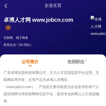
企业主页
卓博人才网 www.jobcn.com
互联网、电子商务
民营企业
50-200人
2
公司简介
在招职位
广东卓博信息科技有限公司，主力人才交流信息平台运营、互
联网应用开发，主导产品为卓博人才网站
（www.jobcn.com），产品的主要功能是为企业及求职者个人
提供招聘与求职的网络信息平台，提供专业的网上人力资源服
务。