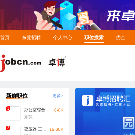
首页
东莞招聘
个人中心
职位搜索
优企
新鲜职位
更多>
1
办公室综合文员
6-8K
东莞
2
变压器 工艺工程师
15-30K