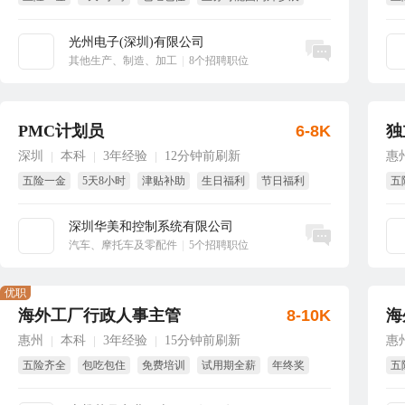
生日福利
免费旅游
享
光州电子(深圳)有限公司
立即沟通
其他生产、制造、加工
|
8个招聘职位
PMC计划员
6-8K
独
深圳
本科
3年经验
12分钟前刷新
惠
|
|
|
五险一金
5天8小时
津贴补助
生日福利
节日福利
五
年终奖
包
深圳华美和控制系统有限公司
立即沟通
汽车、摩托车及零配件
|
5个招聘职位
优职
海外工厂行政人事主管
8-10K
海
惠州
本科
3年经验
15分钟前刷新
惠
|
|
|
五险齐全
包吃包住
免费培训
试用期全薪
年终奖
五
全勤奖
年