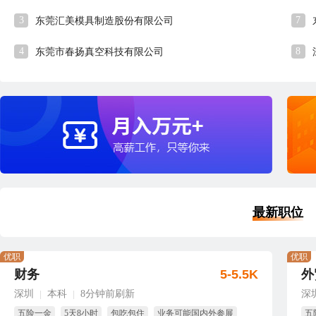
3
7
东莞汇美模具制造股份有限公司
4
8
东莞市春扬真空科技有限公司
最新职位
优职
优职
财务
5-5.5K
外
深圳
本科
8分钟前刷新
深
|
|
五险一金
5天8小时
包吃包住
业务可能国内外参展
五