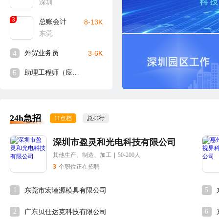
深圳
3
总账会计
8-13K
东莞
4
外贸业务员
3-6K
5
助理工程师（应届生可入）
24h急招
11点档
总排行
深圳市盈灵和光电科技有限公司
其他生产、制造、加工
|
50-200人
3
个职位正在招聘
1
5
东莞市宏谨源模具有限公司
2
6
广东贝仕达克科技有限公司