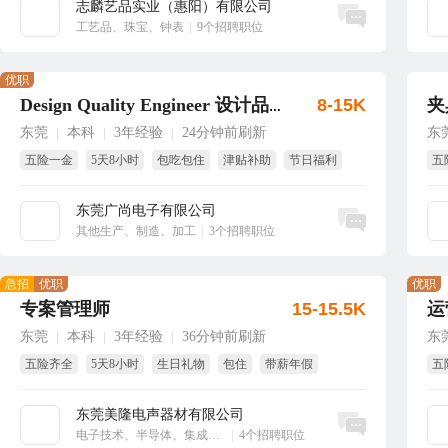
志麟艺品实业（惠阳）有限公司
立即沟通
工艺品、珠宝、钟表
|
9个招聘职位
优职
8-15K
夹
Design Quality Engineer 设计品质工程师
东莞
本科
3年经验
24分钟前刷新
东
|
|
|
五险一金
5天8小时
包吃包住
津贴补助
节日福利
五
生日福利
解
东莞广尚电子有限公司
立即沟通
其他生产、制造、加工
|
3个招聘职位
急招
优职
优职
专案管理师
15-15.5K
运
东莞
本科
3年经验
36分钟前刷新
东
|
|
|
五险齐全
5天8小时
生日礼物
包住
带薪年假
五
生
东莞美隆电声器材有限公司
立即沟通
电子技术、半导体、集成电路
|
4个招聘职位