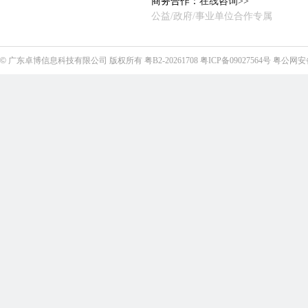
商务合作：
在线咨询>>
公益/政府/事业单位合作专属
©
广东卓博信息科技有限公司
版权所有
粤B2-20261708
粤ICP备09027564号
粤公网安备4