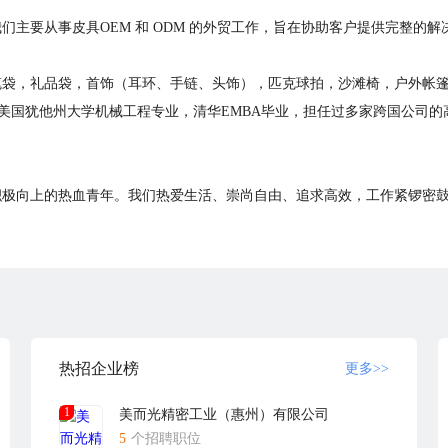
们主要从事皮具OEM 和 ODM 的外贸工作，旨在协助客户提供完整的
笔袋，礼品袋，首饰（耳环、手链、头饰），匹克球拍，沙滩椅，户外帐
毕业于美国犹他州大学机械工程专业，清华EMBA毕业，担任过多家跨国公司
积极向上的热血青年。我们热爱生活、崇尚自由、追求高效，工作紧锣密
8:00，
：金涛集团）
热招企业榜
更多>>
1
美而光精密工业（惠州）有限公司
5
个招聘职位