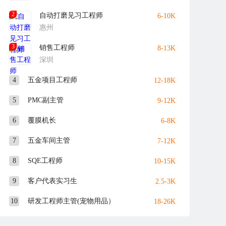
2
自动打磨见习工程师
6-10K
惠州
3
销售工程师
8-13K
深圳
4
五金项目工程师
12-18K
5
PMC副主管
9-12K
6
覆膜机长
6-8K
7
五金车间主管
7-12K
8
SQE工程师
10-15K
9
客户代表实习生
2.5-3K
10
研发工程师主管(宠物用品）
18-26K