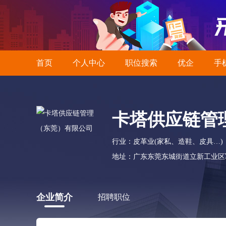
首页
个人中心
职位搜索
优企
手
卡塔供应链管
行业：皮革业(家私、造鞋、皮具…)
地址：广东东莞东城街道立新工业区军
企业简介
招聘职位