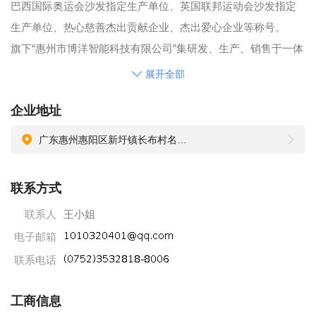
巴西国际奥运会沙发指定生产单位、英国联邦运动会沙发指定
生产单位、热心慈善杰出贡献企业、杰出爱心企业等称号。
旗下“惠州市博洋智能科技有限公司”集研发、生产、销售于一体
的优质海棉企业。
展开全部
旗下“名博（惠州市）智能家居科技有限公司”集研发、生产、销
企业地址
售于一体专业化的功能、休闲沙发的现代化工业园。
名博集团自建工业园16万平方，位于惠州市惠阳区，新工业园
广东惠州惠阳区新圩镇长布村名博工业园（惠阳巫屋大道300米）
员工现有800余人。集团品牌已跻身于中国极具影响力的内销家
具和海棉品牌企业行列。公司秉承以人为本，注重人才培养和
联系方式
爱护，坚持创新、学习、团结、共赢的发展思路，努力担当社
联系人
王小姐
会责任，为成为百年名企而共同努力奋斗。因集团飞速发展需
电子邮箱
要，惠州工业园新宽敞舒适的办公场所和生产车间，先进的智
能机器设备，货源充足，工资合理，每月出粮准时，广阔而良
联系电话
好的发展平台和晋升空间，是你施展才华、实现人生价值的绝
工商信息
佳机遇。是千里马，你就加入我们团队吧！"