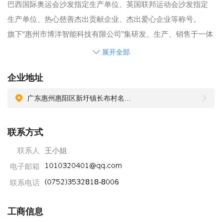
巴西国际奥运会沙发指定生产单位、英国联邦运动会沙发指定
生产单位、热心慈善杰出贡献企业、杰出爱心企业等称号。
旗下“惠州市博洋智能科技有限公司”集研发、生产、销售于一体
的优质海棉企业。
展开全部
旗下“名博（惠州市）智能家居科技有限公司”集研发、生产、销
企业地址
售于一体专业化的功能、休闲沙发的现代化工业园。
名博集团自建工业园16万平方，位于惠州市惠阳区，新工业园
广东惠州惠阳区新圩镇长布村名博工业园（惠阳巫屋大道300米）
员工现有800余人。集团品牌已跻身于中国极具影响力的内销家
具和海棉品牌企业行列。公司秉承以人为本，注重人才培养和
联系方式
爱护，坚持创新、学习、团结、共赢的发展思路，努力担当社
联系人
王小姐
会责任，为成为百年名企而共同努力奋斗。因集团飞速发展需
电子邮箱
要，惠州工业园新宽敞舒适的办公场所和生产车间，先进的智
能机器设备，货源充足，工资合理，每月出粮准时，广阔而良
联系电话
好的发展平台和晋升空间，是你施展才华、实现人生价值的绝
工商信息
佳机遇。是千里马，你就加入我们团队吧！"