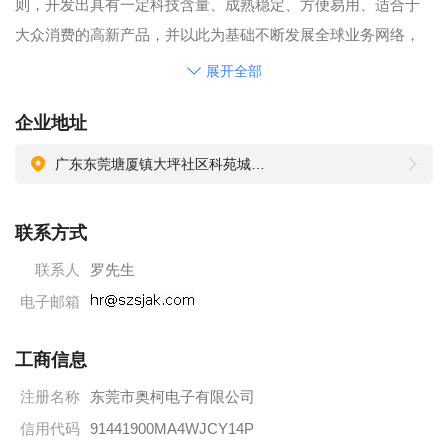
则，开发出具有一定科技含量、成熟稳定、方便易用、适合于
大众消费的高新产品，并以此为基础不断发展全球业务网络，
建立了良好的产品开发体系、生产体系、销售体系、服务体系
展开全部
等。
企业地址
广东东莞塘厦镇大坪社区科苑城和苑西路1号恒盛隆工业园A栋5楼
联系方式
联系人
罗先生
电子邮箱
工商信息
注册名称
东莞市奥柯电子有限公司
信用代码
91441900MA4WJCY14P