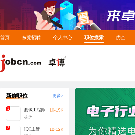
首页
东莞招聘
个人中心
职位搜索
优企
新鲜职位
更多>
1
测试工程师
10-15K
株洲
2
IQC主管
10-12K