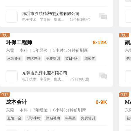
享
深圳市胜航精密连接器有限公司
立即沟通
电子技术、半导体、集成电路
|
19个招聘职位
优职
优职
环保工程师
8-12K
副
东莞
本科
5年经验
5小时48分钟前刷新
东
|
|
|
六险齐全
包吃包住
免费培训
节日福利
绩效奖
包
年终奖
股
东莞市先领电源有限公司
立即沟通
电子技术、半导体、集成电路
|
7个招聘职位
优职
优职
成本会计
6-9K
东莞
本科
3年经验
6小时8分钟前刷新
东
|
|
|
五险一金
5天8小时
津贴补助
年终奖
免费培训
包
试用期全薪
双