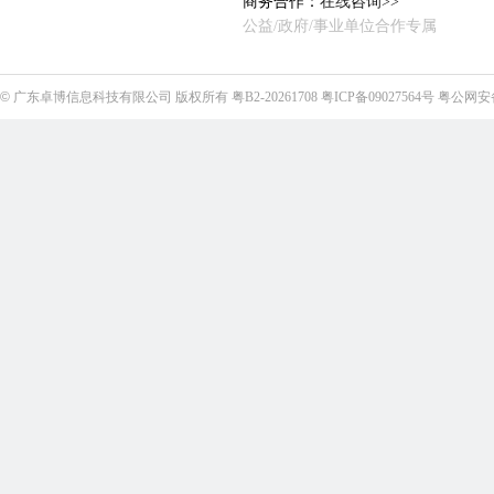
商务合作：
在线咨询>>
公益/政府/事业单位合作专属
©
广东卓博信息科技有限公司
版权所有
粤B2-20261708
粤ICP备09027564号
粤公网安备4