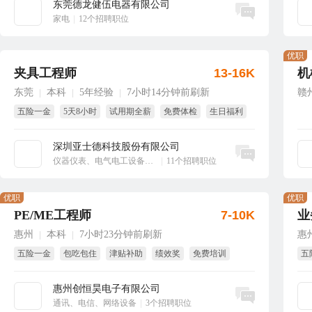
东莞德龙健伍电器有限公司
立即沟通
家电
|
12个招聘职位
优职
夹具工程师
13-16K
机
东莞
本科
5年经验
7小时14分钟前刷新
赣
|
|
|
五险一金
5天8小时
试用期全薪
免费体检
生日福利
年终奖
深圳亚士德科技股份有限公司
立即沟通
仪器仪表、电气电工设备、工业自动化
|
11个招聘职位
优职
优职
PE/ME工程师
7-10K
业
惠州
本科
7小时23分钟前刷新
惠
|
|
五险一金
包吃包住
津贴补助
绩效奖
免费培训
五
节日福利
年
惠州创恒昊电子有限公司
立即沟通
通讯、电信、网络设备
|
3个招聘职位