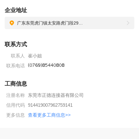
3. 按政府规定购买住房公积金、社会保险（养老、医疗、失
企业地址
业、工伤、生育保险）。
4. 公司培训机制完善，有设置岗前培训帮助新员工快速适应新
广东东莞虎门镇太安路虎门段29号6栋101室
岗位、针对在岗人员有定期组织专业技能培训、管理培训为员
工内聘转岗提供机会和平台。
联系方式
5. 公司设有夫妻房，停车位充足，宿舍热水、空调配备。
联系人
崔小姐
乘车路线：各地乘往虎门北栅方向的车，在虎门树田路口下
联系电话
车，即到我司大门。
工商信息
注册名称
东莞市正德连接器有限公司
信用代码
914419007962759141
更多信息
查看更多工商信息>>