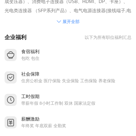
成变压器）、消费电子连接器（USB、HDMI、DP、卡座）、
光电类连接器 （SFP系列产品）、电气电源连接器(接线端子,电
源插座)、消费性电子连接线束、工业及汽车电子连接线束等配
展开全部
套产品，产品通过美国UL认证。
企业福利
以下为所有职位福利汇总
经过二十多年的不懈努力，公司已发展成国内最具实力的通讯
连接器生产商之一，与全球多家著名企业华为、中兴、富士
食宿福利
康、伟创力、和硕、亚旭、TCL等著名企业建立了长期的合作伙
包吃 包住
伴关系。
社会保障
目前公司在温州、东莞、苏州设有工厂，并在北京、上海、深
住房公积金 医疗保险 失业保险 工伤保险 养老保险
圳、武汉、成都、台湾、韩国、美国设有办事处。
热忱欢迎您的加入！
工时假期
员工福利待遇：
带薪年假 8小时工作制 双休 国家法定假
1. 工作时间：5天8小时，按劳动法支付加班费。
薪酬激励
2. 有薪假期：按劳动法享受婚丧假、产假及陪产假、年休假
年终奖 年底双薪 全勤奖
等。