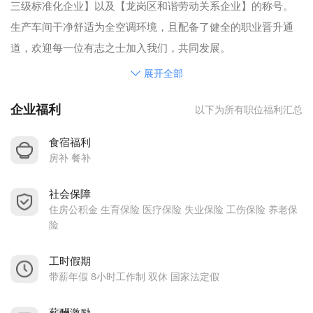
三级标准化企业】以及【龙岗区和谐劳动关系企业】的称号。
生产车间干净舒适为全空调环境，且配备了健全的职业晋升通
道，欢迎每一位有志之士加入我们，共同发展。
2011年5月转型升级成“新确精密科技（深圳）有限公司”。
展开全部
SUNCALL GROUP的经营理念
企业福利
以下为所有职位福利汇总
技 翔 创 変
SUNCALL GROUP的基本理念
食宿福利
我们以创造技术密集型精密产品做为商业主题
房补 餐补
对社会以贡献具有智慧及品质的产品为荣
社会保障
成为留给人们深刻印象具有国际性、企业文化、强大的技术力
住房公积金 生育保险 医疗保险 失业保险 工伤保险 养老保
的企业做为目标
险
SUNCALL GROUP的环境、安全承诺
我们秉承低碳生产、绿色制造，自觉履行安全生产、环境保护
工时假期
带薪年假 8小时工作制 双休 国家法定假
义务主体责任，遵守并拥护国际和国家的法律、法规，承担社
会责任，本公司承诺：
薪酬激励