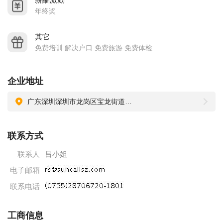
严格遵守各项法律、法规
年终奖
建立健全的安全、环境管理、评估制度
做到保护优先、预防为主、全员参与、主动担责
其它
免费培训 解决户口 免费旅游 免费体检
积极配合相关部门监管，自觉维护公众权益，接受社会监督
配备符合国家标准和行业标准的各项安全、环境保护、预防措
施
企业地址
人才是企业的根本，公司倡导并推行人性化管理，以“爱心、乐
广东深圳深圳市龙岗区宝龙街道翠宝路30号鸿邦科技园A4栋
业、创新”的企业精神和业界优惠的待遇，吸引和激励优秀的管
理和技术专业等方面的人才。
联系方式
让客户满意是公司的服务宗旨。
联系人
吕小姐
公司因为有您的加入而感到骄傲，您因为加入公司而感到幸
运。
电子邮箱
1.公司实行5天8小时工作制,女员工享有有薪产假；
联系电话
2.公司提供伙食补助、房补；
3. 每月举办生日会，定期举办工会活动，每年组织两次户外旅
工商信息