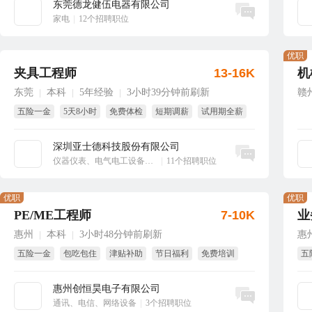
东莞德龙健伍电器有限公司
立即沟通
家电
|
12个招聘职位
优职
夹具工程师
13-16K
机
东莞
本科
5年经验
3小时39分钟前刷新
赣
|
|
|
五险一金
5天8小时
免费体检
短期调薪
试用期全薪
年终奖
深圳亚士德科技股份有限公司
立即沟通
仪器仪表、电气电工设备、工业自动化
|
11个招聘职位
优职
优职
PE/ME工程师
7-10K
业
惠州
本科
3小时48分钟前刷新
惠
|
|
五险一金
包吃包住
津贴补助
节日福利
免费培训
五
绩效奖
全
惠州创恒昊电子有限公司
立即沟通
通讯、电信、网络设备
|
3个招聘职位