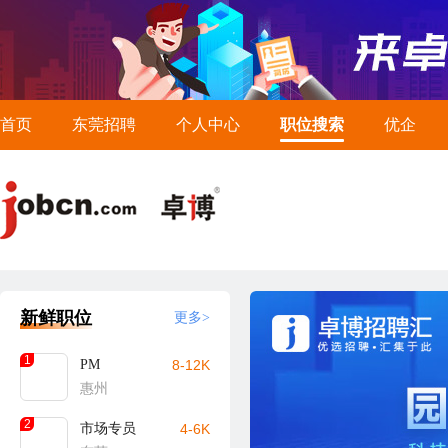
首页
东莞招聘
个人中心
职位搜索
优企
新鲜职位
更多>
1
PM
8-12K
惠州
2
市场专员
4-6K