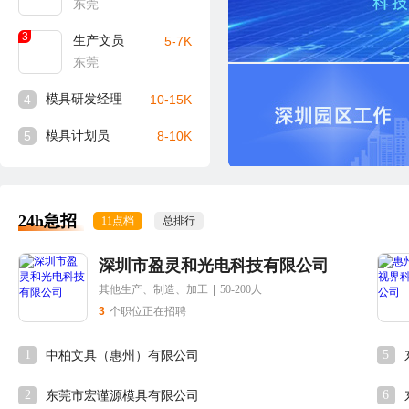
东莞
3
生产文员
5-7K
东莞
4
模具研发经理
10-15K
5
模具计划员
8-10K
24h急招
11点档
总排行
深圳市盈灵和光电科技有限公司
其他生产、制造、加工
|
50-200人
3
个职位正在招聘
1
5
中柏文具（惠州）有限公司
2
6
东莞市宏谨源模具有限公司