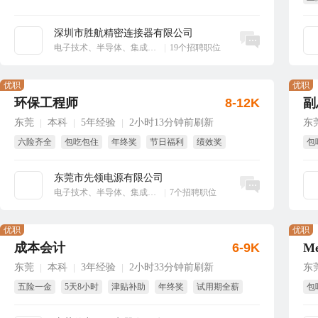
享
深圳市胜航精密连接器有限公司
立即沟通
电子技术、半导体、集成电路
|
19个招聘职位
优职
优职
环保工程师
8-12K
副
东莞
本科
5年经验
2小时13分钟前刷新
东
|
|
|
六险齐全
包吃包住
年终奖
节日福利
绩效奖
包
免费培训
免
东莞市先领电源有限公司
立即沟通
电子技术、半导体、集成电路
|
7个招聘职位
优职
优职
成本会计
6-9K
东莞
本科
3年经验
2小时33分钟前刷新
东
|
|
|
五险一金
5天8小时
津贴补助
年终奖
试用期全薪
包
免费培训
带