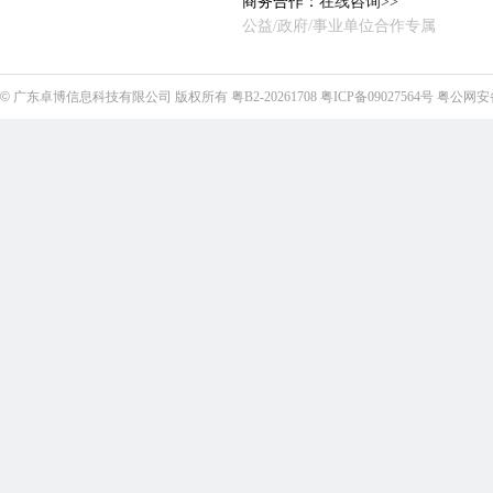
商务合作：
在线咨询>>
公益/政府/事业单位合作专属
©
广东卓博信息科技有限公司
版权所有
粤B2-20261708
粤ICP备09027564号
粤公网安备4