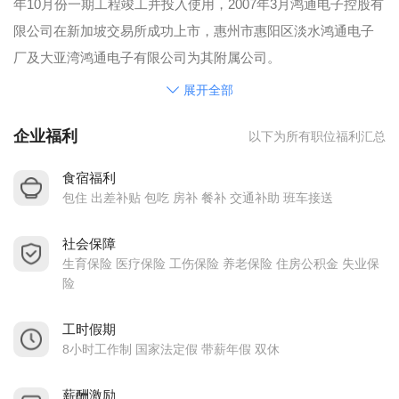
年10月份一期工程竣工并投入使用，2007年3月鸿通电子控股有
限公司在新加坡交易所成功上市，惠州市惠阳区淡水鸿通电子
厂及大亚湾鸿通电子有限公司为其附属公司。
鸿通之营运模式为电子设备制造服务商(Electronics
展开全部
Manufacturing Services, EMS)垂直整合的原设备(OEM) 及原设
企业福利
以下为所有职位福利汇总
计(ODM)制造商，提供一站式设计和生产服务。集团投资大量
新型及高效率加工及生产设备，包括各类型数控机械、注塑
食宿福利
机、金属加工设备、印刷线路板装配设备、芯片直接贴装机械
包住 出差补贴 包吃 房补 餐补 交通补助 班车接送
(Wire Bonding / Chip On Board)及高速贴片机(SMT)等。
社会保障
公司主要生产家用电子线路板、打印机、电话机、GPS、汽车
生育保险 医疗保险 工伤保险 养老保险 住房公积金 失业保
电子、智能温度计、育儿智能监护器、数码家电产品、调节
险
器、非触式电子保安系统及相关塑料制品等产品，产品内销或
出口欧美和东南亚等地区。
工时假期
8小时工作制 国家法定假 带薪年假 双休
鸿通已取得国际认可的质量管理系统认证ISO9001（2008）
版、环保ISO14000 、 电子医疗设备 ISO13485 、通讯TL9000
薪酬激励