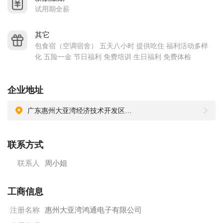
及欧洲全面实施的无毒害物质检定制度RoHS认证，
试用期全薪
鸿通惠阳淡水及大亚湾生产基地现由五十多名经验丰富的香
港、新加坡、马来西亚和中国本地管理团队，带领.5000多名来
其它
包食宿（空调宿舍） 五天八小时 提供吃住 福利活动多样
自中国各地之职工运作。基于管理团队及基层员工之完善营
化 五险一金 节日福利 免费培训 生日福利 免费体检
运，公司最近5年来持续双位数之业务增长
二、集团经营理念
企业地址
提供符合或超越客户要求之高质量产品及服务。公司贯彻以人
为本的原则，拥有严谨的人事及晋升制度和培训、考核体系以
广东惠州大亚湾经济技术开发区西区科技园龙山二路
及职业发展计划等，为雇员提供良好的职业生涯（前景）规划
和发展空间。
联系方式
三、地理位理及生活氛围
联系人
周小姐
公司位于惠州大亚湾西区科技区，毗临深圳龙岗、淡水和大亚
湾海湾。
工商信息
公司临近深圳东部公交基地，毗邻惠阳汽车站、排坊汽车站和
注册名称
惠州大亚湾鸿通电子有限公司
大亚湾汽车站三个客运站，距离厦深铁路惠州南站半小时车