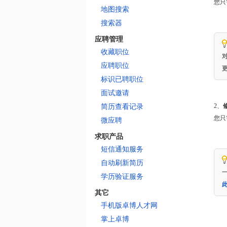
您只
地图搜索
搜索器
应聘管理
收藏职位
应聘职位
标识已聘职位
面试邀请
2、
简历查看记录
您只
微应聘
求职产品
短信通知服务
自动刷新简历
学历验证服务
其它
手机版卓博人才网
掌上卓博