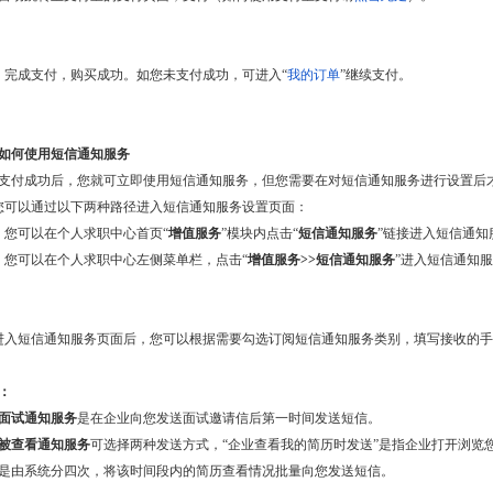
）完成支付，购买成功。如您未支付成功，可进入“
我的订单
”继续支付。
如何使用短信通知服务
支付成功后，您就可立即使用短信通知服务，但您需要在对短信通知服务进行设置后
您可以通过以下两种路径进入短信通知服务设置页面：
）您可以在个人求职中心首页“
增值服务
”模块内点击“
短信通
知服务
”链接进入短信通知
）您可以在个人求职中心左侧菜单栏，点击“
增值服
务>>短信通知服务
”进入短信通知
进入短信通知服务页面后，您可以根据需要勾选订阅短信通知服务类别，填写接收的
：
面试通知服务
是在企业向您发送面试邀请信后第一时间发送短信。
被查看通知服务
可选择两种发送方式，“企业查看我的简历时发送”是指企业打开浏览
是由系统分四次，将该时间段内的简历查看情况批量向您发送短信。