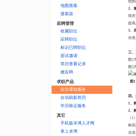
您的
地图搜索
2、
搜索器
简历
提高
应聘管理
3、
收藏职位
在使
应聘职位
标识已聘职位
三、
面试邀请
图1
简历查看记录
图2
微应聘
图1
求职产品
短信通知服务
四、
自动刷新简历
1、
学历验证服务
2、
其它
（1
手机版卓博人才网
购买
掌上卓博
点击