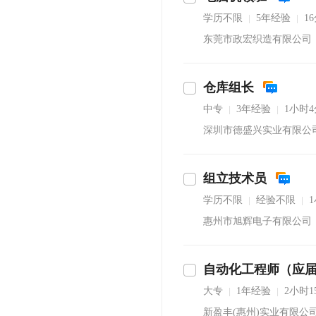
学历不限
5年经验
1
|
|
东莞市政宏织造有限公司
仓库组长
中专
3年经验
1小时
|
|
深圳市德盛兴实业有限公
组立技术员
学历不限
经验不限
|
|
惠州市旭辉电子有限公司
自动化工程师（应
立即沟通
大专
1年经验
2小时
|
|
新盈丰(惠州)实业有限公