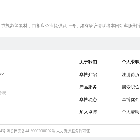
片或视频等素材，由相应企业提供及上传，如有争议请联络本网站客服删
关于我们
个人求职
>>
卓博介绍
注册简历
产品服务
搜索职位
专属
卓博动态
卓博优企
加入卓博
个人帮助
64号
粤公网安备44190002000202号
人力资源服务许可证