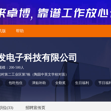
机版
帮助
发电子科技有限公司
规模：
200-500人
门村第二工业区第7栋（陶园中英文学校对面）
包吃包住
津贴补助
全勤奖
生日福利
节日福
职位
(33)
招聘宣传页