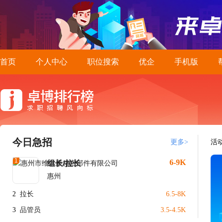
首页
个人中心
职位搜索
优企
手机版
今日急招
更多>
活
1
6-9K
组长/拉长
惠州
2
拉长
6.5-8K
3
品管员
3.5-4.5K