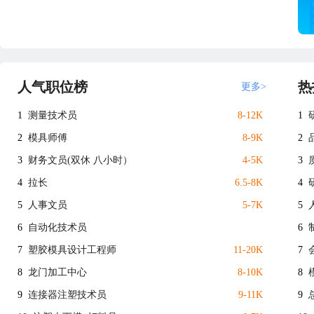
人气职位榜
热
更多>
1
测量技术员
8-12K
1
2
模具师傅
8-9K
2
3
财务文员(双休 八小时）
4-5K
3
4
拉长
6.5-8K
4
5
人事文员
5-7K
5
6
自动化技术员
6
7
塑胶模具设计工程师
11-20K
7
8
龙门加工中心
8-10K
8
9
连接器注塑技术员
9-11K
9