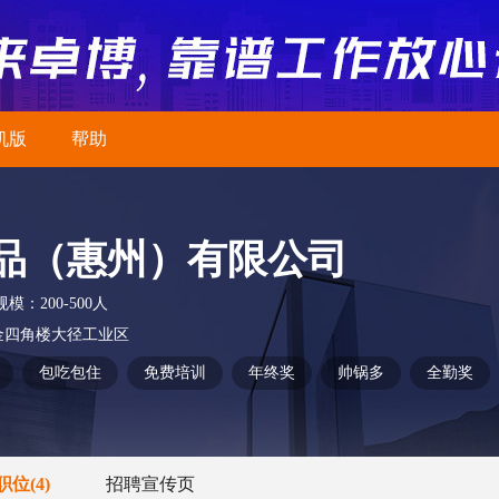
机版
帮助
品（惠州）有限公司
规模：
200-500人
金四角楼大径工业区
包吃包住
免费培训
年终奖
帅锅多
全勤奖
职位
(4)
招聘宣传页