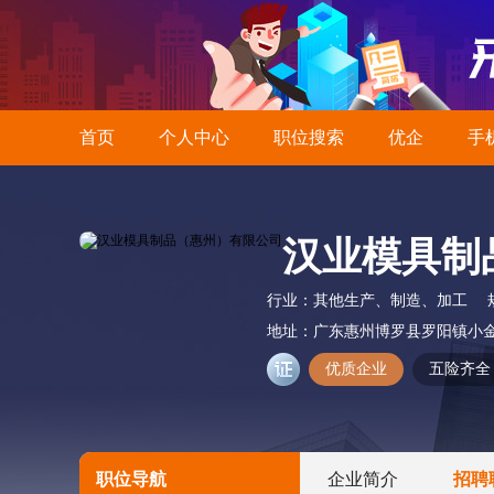
首页
个人中心
职位搜索
优企
手
汉业模具制
行业：
其他生产、制造、加工
地址：
广东惠州博罗县罗阳镇小
优质企业
五险齐全
职位导航
企业简介
招聘