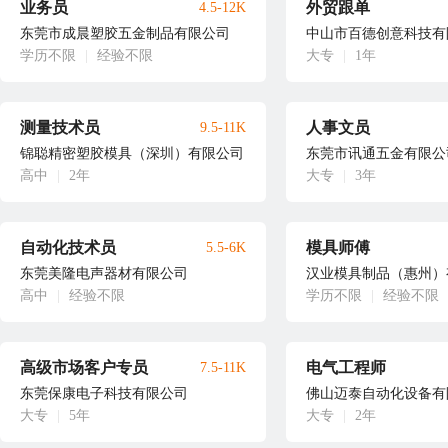
业务员
外贸跟单
4.5-12K
东莞市成晨塑胶五金制品有限公司
中山市百德创意科技有
学历不限
|
经验不限
大专
|
1年
测量技术员
人事文员
9.5-11K
锦聪精密塑胶模具（深圳）有限公司
东莞市讯通五金有限公
高中
|
2年
大专
|
3年
自动化技术员
模具师傅
5.5-6K
东莞美隆电声器材有限公司
汉业模具制品（惠州）
高中
|
经验不限
学历不限
|
经验不限
高级市场客户专员
电气工程师
7.5-11K
东莞保康电子科技有限公司
佛山迈泰自动化设备有
大专
|
5年
大专
|
2年