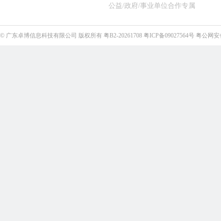
公益/政府/事业单位合作专属
©
广东卓博信息科技有限公司
版权所有
粤B2-20261708
粤ICP备09027564号
粤公网安备4