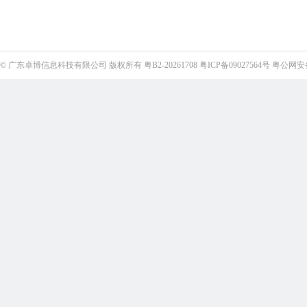
©
广东卓博信息科技有限公司
版权所有
粤B2-20261708
粤ICP备09027564号
粤公网安备4