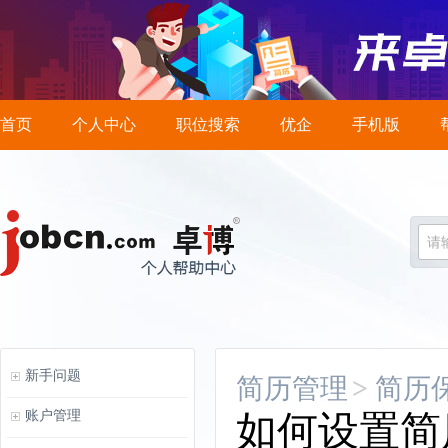
首页
个人中心
职位搜索
优企
手机版
请
新手问题
简历管理
>
简历
账户管理
如何设置简