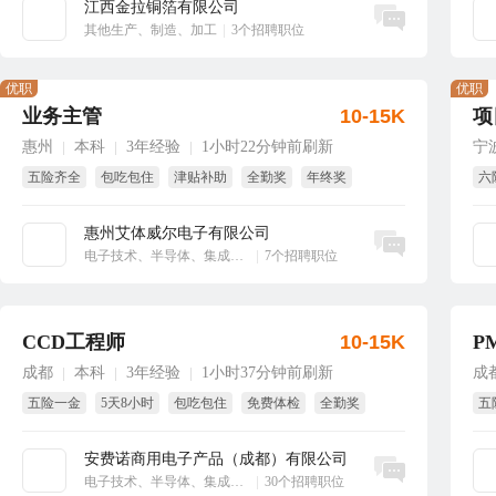
江西金拉铜箔有限公司
立即沟通
其他生产、制造、加工
|
3个招聘职位
优职
优职
业务主管
10-15K
项
惠州
本科
3年经验
1小时22分钟前刷新
宁
|
|
|
五险齐全
包吃包住
津贴补助
全勤奖
年终奖
六
绩效奖
节
惠州艾体威尔电子有限公司
立即沟通
电子技术、半导体、集成电路
|
7个招聘职位
CCD工程师
10-15K
P
成都
本科
3年经验
1小时37分钟前刷新
成
|
|
|
五险一金
5天8小时
包吃包住
免费体检
全勤奖
五
季度奖
全
安费诺商用电子产品（成都）有限公司
立即沟通
电子技术、半导体、集成电路
|
30个招聘职位