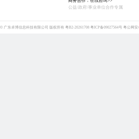
商务合作：
在线咨询>>
公益/政府/事业单位合作专属
©
广东卓博信息科技有限公司
版权所有
粤B2-20261708
粤ICP备09027564号
粤公网安备4