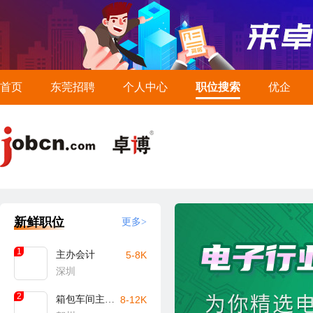
首页
东莞招聘
个人中心
职位搜索
优企
新鲜职位
更多>
1
主办会计
5-8K
深圳
2
箱包车间主任/主管（贺州）
8-12K