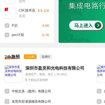
贺州
3
CNC技术员
8.5-11K
东莞
4
FQC
4-6K
5
pmc计划
5-7K
24h急招
11点档
总排行
深圳市盈灵和光电科技有限公司
其他生产、制造、加工
|
50-200人
3
个职位正在招聘
1
5
中柏文具（惠州）有限公司
2
6
东莞市宏谨源模具有限公司