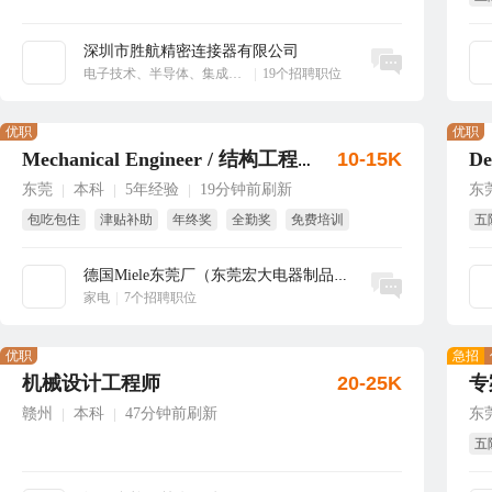
享
深圳市胜航精密连接器有限公司
立即沟通
电子技术、半导体、集成电路
|
19个招聘职位
优职
优职
10-15K
Mechanical Engineer / 结构工程师
东莞
本科
5年经验
19分钟前刷新
东
|
|
|
包吃包住
津贴补助
年终奖
全勤奖
免费培训
五
国家法定假
年
德国Miele东莞厂（东莞宏大电器制品有...
立即沟通
家电
|
7个招聘职位
优职
急招
机械设计工程师
20-25K
专
赣州
本科
47分钟前刷新
东
|
|
五