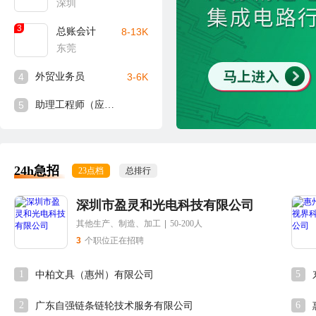
深圳
3
总账会计
8-13K
东莞
4
外贸业务员
3-6K
5
助理工程师（应届生可入）
24h急招
23点档
总排行
深圳市盈灵和光电科技有限公司
其他生产、制造、加工
|
50-200人
3
个职位正在招聘
1
5
中柏文具（惠州）有限公司
2
6
广东自强链条链轮技术服务有限公司