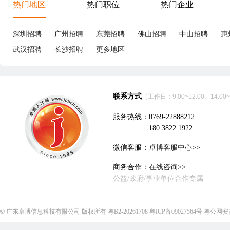
享
深圳市胜航精密连接器有限公司
立即沟通
电子技术、半导体、集成电路
|
19个招聘职位
优职
电子助理工程师
5-9K
环
东莞
本科
1年经验
11分钟前刷新
东
|
|
|
五险一金
包吃包住
试用期全薪
独立厂房和食堂
六
工作和生活全空调环境
免费培训
免
东莞市川信电子科技有限公司
立即沟通
电子技术、半导体、集成电路
|
8个招聘职位
优职
优职
Project Associate/项目专员
8-12K
成
东莞
本科
3年经验
6小时46分钟前刷新
东
|
|
|
五险一金
5天8小时
津贴补助
年终奖
带薪年假
五
国家法定假
年