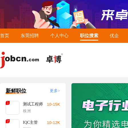
首页
东莞招聘
个人中心
职位搜索
优企
新鲜职位
更多>
1
测试工程师
10-15K
株洲
2
IQC主管
10-12K