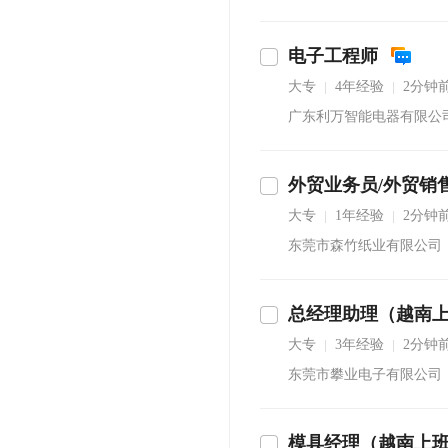
电子工程师
大专
4年经验
2分钟
|
|
广东利万智能电器有限公
外贸业务员/外贸销
即沟通
大专
1年经验
2分钟
|
|
东莞市森竹纸业有限公司
总经理助理（越南
立即沟通
大专
3年经验
2分钟
|
|
东莞市攀业电子有限公司
模具经理（越南上
即沟通