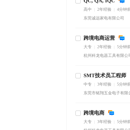
QC, QA, IQC
高中
2年经验
4分钟
|
|
东莞诚远家电有限公司
跨境电商运营
大专
2年经验
5分钟
|
|
杭州科龙电器工具有限公
SMT技术员工程师
沟通
中专
3年经验
5分钟
|
|
东莞市铭翔五金电子有限
跨境电商
大专
3年经验
5分钟
|
|