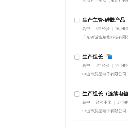
富加宜连接器（东莞）有
生产主管-硅胶产品
沟通
高中
5年经验
16小
|
|
广东锦诚鑫精密科技有限
生产组长
高中
3年经验
17小
|
|
中山市慧星电子有限公司
生产组长（连续电
即沟通
高中
经验不限
17小
|
|
中山市慧星电子有限公司