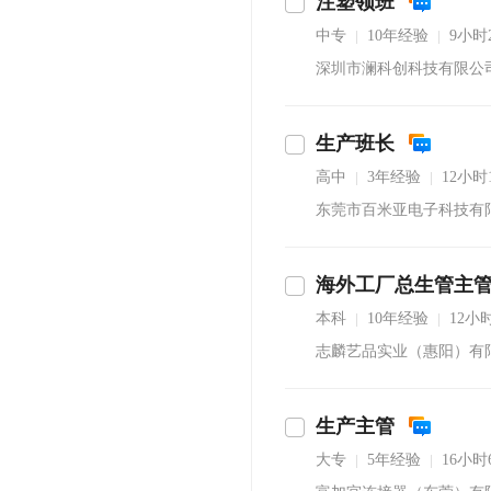
注塑领班
中专
10年经验
9小时
|
|
深圳市澜科创科技有限公
生产班长
高中
3年经验
12小
|
|
东莞市百米亚电子科技有
海外工厂总生管主
沟通
本科
10年经验
12小
|
|
志麟艺品实业（惠阳）有
生产主管
大专
5年经验
16小
|
|