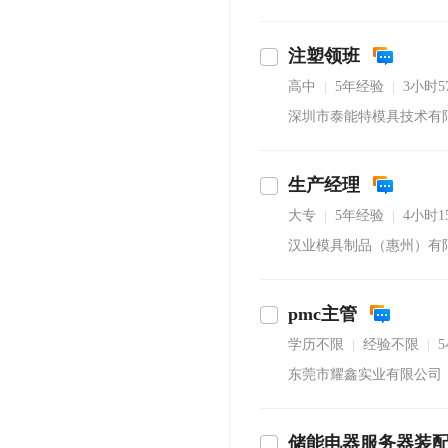
注塑领班
高中
5年经验
3小时
|
|
深圳市泰能特模具技术有
生产经理
大专
5年经验
4小时
|
|
汉业模具制品（惠州）有
pmc主管
学历不限
经验不限
|
|
东莞市耀鑫实业有限公司
储能电器服务器装
立即沟通