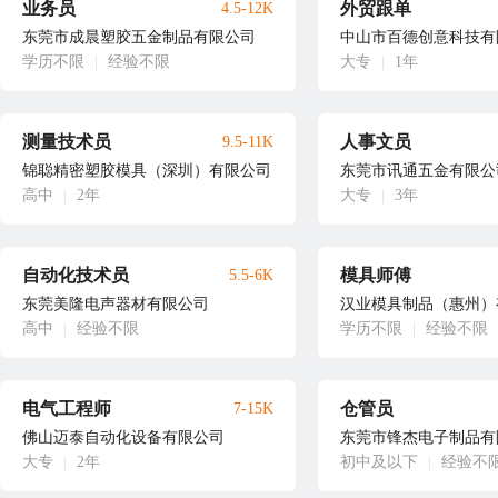
业务员
外贸跟单
4.5-12K
东莞市成晨塑胶五金制品有限公司
中山市百德创意科技有
学历不限
|
经验不限
大专
|
1年
测量技术员
人事文员
9.5-11K
锦聪精密塑胶模具（深圳）有限公司
东莞市讯通五金有限公
高中
|
2年
大专
|
3年
自动化技术员
模具师傅
5.5-6K
东莞美隆电声器材有限公司
汉业模具制品（惠州）
高中
|
经验不限
学历不限
|
经验不限
电气工程师
仓管员
7-15K
佛山迈泰自动化设备有限公司
东莞市锋杰电子制品有
大专
|
2年
初中及以下
|
经验不