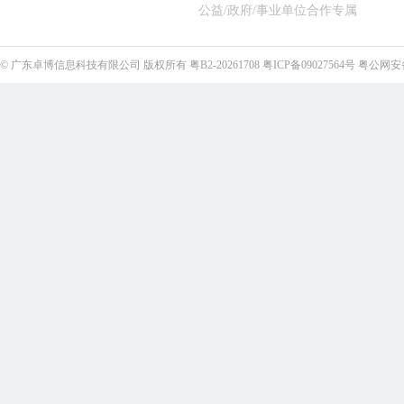
公益/政府/事业单位合作专属
©
广东卓博信息科技有限公司
版权所有
粤B2-20261708
粤ICP备09027564号
粤公网安备4