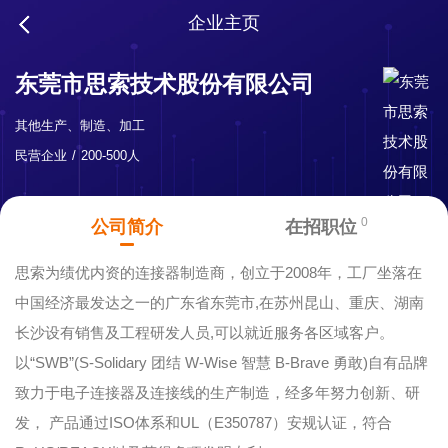
企业主页
东莞市思索技术股份有限公司
其他生产、制造、加工
民营企业
200-500人
0
公司简介
在招职位
思索为绩优内资的连接器制造商，创立于2008年，工厂坐落在
中国经济最发达之一的广东省东莞市,在苏州昆山、重庆、湖南
长沙设有销售及工程研发人员,可以就近服务各区域客户。
以“SWB”(S-Solidary 团结 W-Wise 智慧 B-Brave 勇敢)自有品牌
致力于电子连接器及连接线的生产制造，经多年努力创新、研
发， 产品通过ISO体系和UL（E350787）安规认证，符合