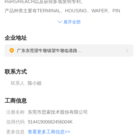
RoHS/REACH以及获得多项发明专利。
产品种类主要有TERMINAL、HOUSING、WAFER、PIN
HEADER（A.柔性电路板连接器,B.线对板连接器,C.线对线连接
展开全部
器,D.板对板连接器,E.USB&HDMI连接器,F.刺破连接器,G.基板
企业地址
端子连接器,H.线束及电缆等）广泛用于各类家电、电动玩具、
数码产品、现代办公设备、通讯设备、薄膜开关,特殊电子、电
广东东莞望牛墩镇望牛墩临港路7号
池，手机、笔记本电脑,电脑外围设备、无线电系统、机顶盒,硬
盘、医疗设备、家用电器、汽车电子、工业控制、安防设备、
联系方式
触摸屏、LED显示屏/灯饰、运动健身器材、消费电子、电气电
联系人
陈小姐
子等领域！
我们不仅有完善的设计开发管理体系，并拥有精密模具开发及
工商信息
制造、高速精密连续冲压、精密塑胶成型及自动化设备，并引
注册名称
东莞市思索技术股份有限公司
进国际知名品牌的实验设备及量测仪器，秉持以技术创新为主
导,不断推出高新技术、高质量的产品， OEM及ODM的专案合
信用代码
91441900682456004K
作, 以整合性服务，透过品质、价格、交期，赢得国际知名企业
更多信息
查看更多工商信息>>