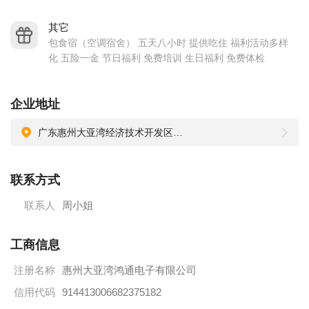
鸿通惠阳淡水及大亚湾生产基地现由五十多名经验丰富的香
港、新加坡、马来西亚和中国本地管理团队，带领.5000多名来
其它
包食宿（空调宿舍） 五天八小时 提供吃住 福利活动多样
自中国各地之职工运作。基于管理团队及基层员工之完善营
化 五险一金 节日福利 免费培训 生日福利 免费体检
运，公司最近5年来持续双位数之业务增长
二、集团经营理念
企业地址
提供符合或超越客户要求之高质量产品及服务。公司贯彻以人
为本的原则，拥有严谨的人事及晋升制度和培训、考核体系以
广东惠州大亚湾经济技术开发区西区科技园龙山二路
及职业发展计划等，为雇员提供良好的职业生涯（前景）规划
和发展空间。
联系方式
三、地理位理及生活氛围
联系人
周小姐
公司位于惠州大亚湾西区科技区，毗临深圳龙岗、淡水和大亚
湾海湾。
工商信息
公司临近深圳东部公交基地，毗邻惠阳汽车站、排坊汽车站和
注册名称
惠州大亚湾鸿通电子有限公司
大亚湾汽车站三个客运站，距离厦深铁路惠州南站半小时车
信用代码
914413006682375182
程，靠近即将开通的深圳地铁14号线，交通四方八达，交通渠