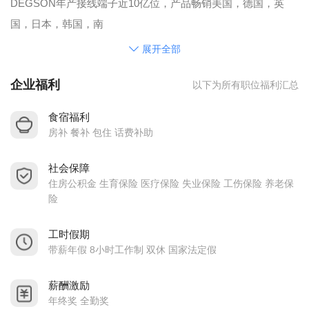
DEGSON年产接线端子近10亿位，产品畅销美国，德国，英
国，日本，韩国，南
非…等90多个国家和地区，为全球工业自动化、仪器仪表、电
展开全部
梯、电力电气、轨道
企业福利
以下为所有职位福利汇总
交通，新能源等行业，提供优良的产品和服务。
为推进品牌国际化、当地化服务，现高薪诚聘营销人才，与企
食宿福利
业共发展。
房补 餐补 包住 话费补助
DEGSON年产接线端子近10亿位,产品畅销美国，德国，英国，
社会保障
日本，韩国,南非…等70多个国家和地区,为全球
住房公积金 生育保险 医疗保险 失业保险 工伤保险 养老保
工业自动化、仪器仪表、电梯、电力电气、轨道交通，新能
险
源、照明、通讯、电源、安防、船舶等行业，提供优良的产品
和服务。
工时假期
带薪年假 8小时工作制 双休 国家法定假
企业风采 DEGSON 每年在全球参加40多个展会（德国、美
国、日本、韩国、印度、巴西、中国……），众多出国机会。
薪酬激励
公司现有占地面积48137平方米（其中厂房41186平方米，办公
年终奖 全勤奖