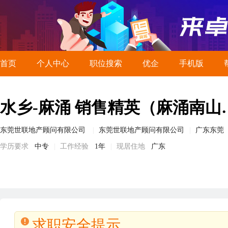
首页
个人中心
职位搜索
优企
手机版
水乡-麻涌 
东莞世联地产顾问有限公司
东莞世联地产顾问有限公司
广东东莞
学历要求
中专
工作经验
1年
现居住地
广东
求职安全提示