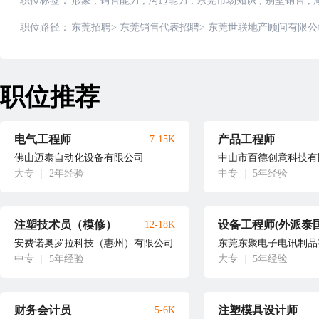
职位标签：
形象
;
销售能力
;
沟通能力
;
东莞市场知识
;
别墅销售
;
职位路径：
东莞招聘
>
东莞销售代表招聘
>
东莞世联地产顾问有限公
职位推荐
电气工程师
产品工程师
7-15K
佛山迈泰自动化设备有限公司
中山市百德创意科技有
大专
|
2年经验
中专
|
5年经验
注塑技术员（模修）
设备工程师(外派泰国
12-18K
安费诺奥罗拉科技（惠州）有限公司
东莞东聚电子电讯制品
中专
|
5年经验
大专
|
5年经验
财务会计员
注塑模具设计师
5-6K