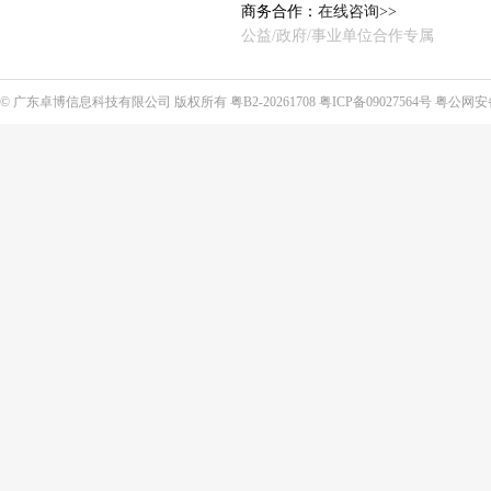
商务合作：
在线咨询>>
公益/政府/事业单位合作专属
©
广东卓博信息科技有限公司
版权所有
粤B2-20261708
粤ICP备09027564号
粤公网安备4