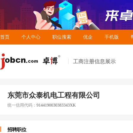
首页
个人中心
职位搜索
优企
手机版
工商注册信息展示
东莞市众泰机电工程有限公司
统一信用代码：
9144190030383343XK
招聘职位