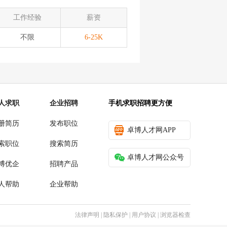
工作经验
薪资
不限
6-25K
人求职
企业招聘
手机求职招聘更方便
册简历
发布职位
卓博人才网APP
索职位
搜索简历
卓博人才网公众号
博优企
招聘产品
人帮助
企业帮助
法律声明
|
隐私保护
|
用户协议
|
浏览器检查