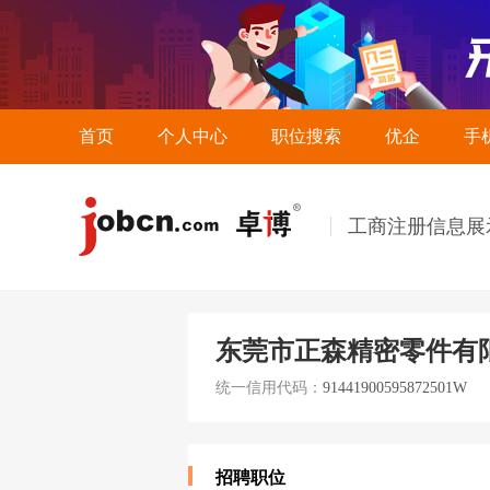
首页
个人中心
职位搜索
优企
手
工商注册信息展
东莞市正森精密零件有
统一信用代码：
91441900595872501W
招聘职位