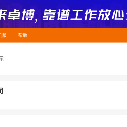
机版
帮助
示
司