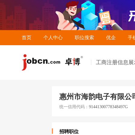
首页
个人中心
职位搜索
优企
手
工商注册信息展
惠州市海韵电子有限公
统一信用代码：
91441300778348497G
招聘职位