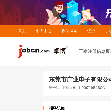
首页
个人中心
职位搜索
优企
手
工商注册信息展
东莞市广业电子有限公
统一信用代码：
91441900794682380R
招聘职位