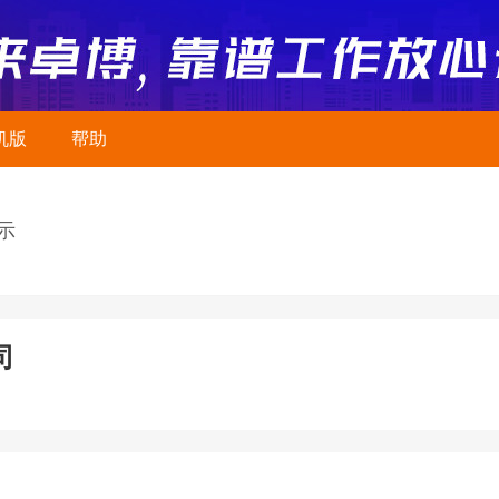
机版
帮助
示
司