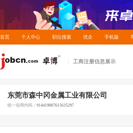
首页
个人中心
职位搜索
优企
手机版
工商注册信息展示
东莞市森中冈金属工业有限公司
统一信用代码：
914419007615635297