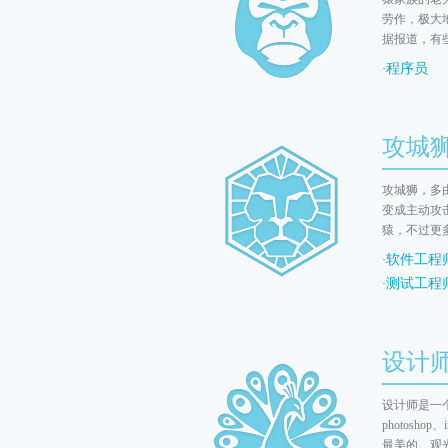
劳作，极大
据报道，有
程序员
·
攻城狮 
攻城狮，多
变成主动攻
猿，不过更
软件工程
·
测试工程
·
设计师 
设计师是一个
photos
最美的。观