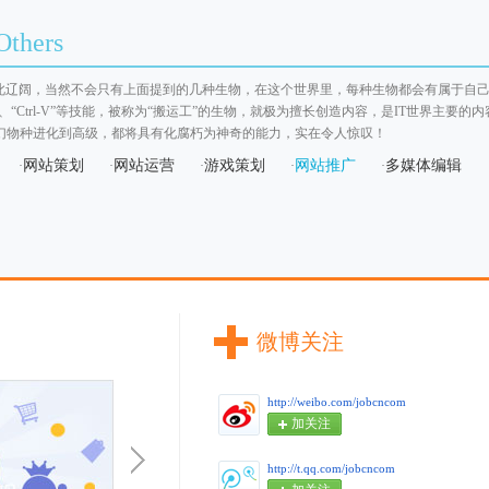
thers
如此辽阔，当然不会只有上面提到的几种生物，在这个世界里，每种生物都会有属于自
l-C”、“Ctrl-V”等技能，被称为“搬运工”的生物，就极为擅长创造内容，是IT世界主
幻物种进化到高级，都将具有化腐朽为神奇的能力，实在令人惊叹！
网站策划
网站运营
游戏策划
网站推广
多媒体编辑
·
·
·
·
·
微博关注
http://weibo.com/jobcncom
加关注
http://t.qq.com/jobcncom