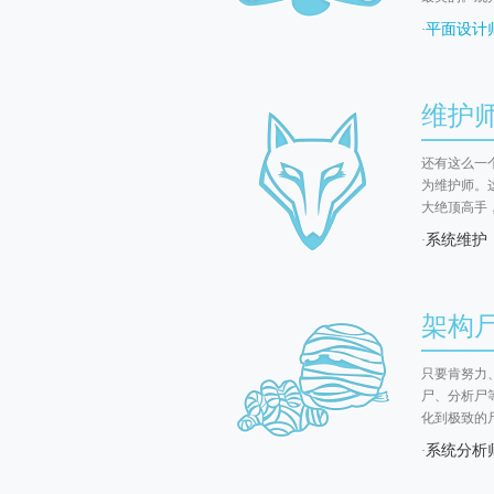
平面设计
·
维护师 
还有这么一
为维护师。
大绝顶高手
系统维护
·
架构尸 
只要肯努力
尸、分析尸
化到极致的
系统分析
·