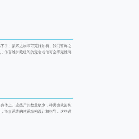
几下手，损坏之物即可完好如初，我们暂称之
说，传言维护藏经阁的无名老僧可空手完胜两
是身体上。这些尸的数量极少，种类也就架构
者，负责系统的体系结构设计和指导。这些进