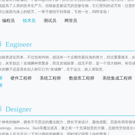
地提高了人类的技术生产力。但猿族是被诅咒的悲惨生物，它们受到的诅咒有：过度
些公猿因为身上的咀咒，一辈子都找不到母猿，孓然一生，呜呼哀哉！
编程员
技术员
测试员
网管员
·
·
·
·
Engineer
由猿类进化而来，不过也有特例，据说有一个企鹅凭着自身的努力，经过重重难关，
击，灰常励志！攻城狮种类繁多，而且攻城拔寨，战无不胜，是一个强大物种。有些
多的狮子还是喜欢别人称它们为“攻城狮”，关于这点，旅人请留意。
师
硬件工程师
系统工程师
数据库工程师
系统集成工程师
·
·
·
·
师
Designer
神奇的物种，拥有不可思议的魔法能力，擅长字体设计、颜色搭配、页面布局等领域的魔法，身
hop、indesign、dreamwea、flash等魔法道具，兼之有一个充满创意的大脑，总能
光的旅人应当见识一下设计师的造物魔法，同时请记得带上你的赞美！