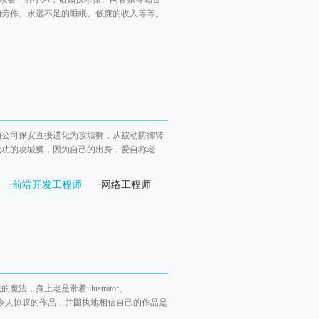
的劳作、永远不足的睡眠、低廉的收入等等。
由公司保安直接进化为攻城狮，从被动防御转
成功的攻城狮，因为自己的出身，爱自称老
前端开发工程师
网络工程师
·
·
上老是带着illustrator、
凭空创造出令人惊叹的作品，并固执地相信自己的作品是