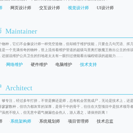
师
网页设计师
交互设计师
视觉设计师
UI设计师
·
·
·
·
Maintainer
个物种，它们不会像设计师一样凭空造物，但却精于维护技能，只要念几句咒语、挥
这是一个充满传奇的物种，世上流传着维护管道的超级马里奥打败魔王救出公主的传
，还据说维护公共卫生的扫地老太太有一眼扫过便能看出编程错误的超能力……
网络维护
硬件维护
电脑维护
技术支持
·
·
·
·
Architect
、够专注，经过多年打拼，不管是狮还是师，总有机会苦熬成尸，无论是技术上，还
等寥寥数种，但功力都灰常的深厚，是骨干中的骨干，往往在大型项目中是技术领导
尸虽然不咬人，但无意中霸气侧漏也会伤人，游人遇之，请保持距离！
师
系统架构师
系统规划师
项目管理师
技术总监
·
·
·
·