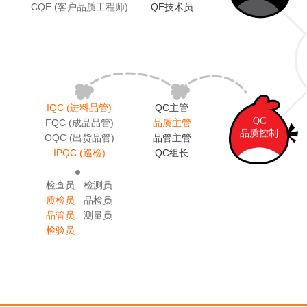
CQE (客户品质工程师)
QE技术员
IQC (进料品管)
QC主管
QC
FQC (成品品管)
品质主管
品质控制
OQC (出货品管)
品管主管
IPQC (巡检)
QC组长
检查员
检测员
质检员
品检员
品管员
测量员
检验员