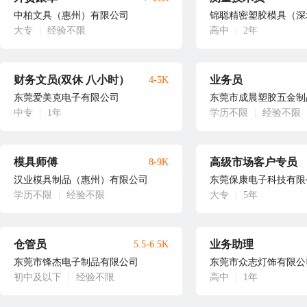
中柏文具（惠州）有限公司
锦聪精密塑胶模具（深
大专
|
经验不限
高中
|
2年
财务文员(双休 八小时）
业务员
4-5K
东莞爱美克电子有限公司
东莞市成晨塑胶五金制
中专
|
1年
学历不限
|
经验不限
模具师傅
高级市场客户专员
8-9K
汉业模具制品（惠州）有限公司
东莞保康电子科技有限
学历不限
|
经验不限
大专
|
5年
仓管员
业务助理
5.5-6.5K
东莞市锋杰电子制品有限公司
东莞市众志灯饰有限公
初中及以下
|
经验不限
高中
|
1年