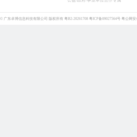
公益/政府/事业单位合作专属
©
广东卓博信息科技有限公司
版权所有
粤B2-20261708
粤ICP备09027564号
粤公网安备4