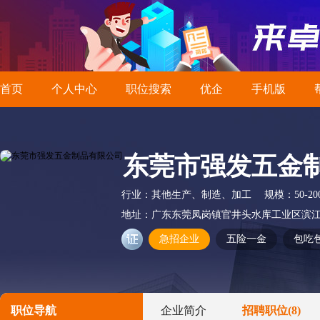
首页
个人中心
职位搜索
优企
手机版
东莞市强发五金
行业：
其他生产、制造、加工
规模：
50-2
地址：
广东东莞凤岗镇官井头水库工业区滨江
急招企业
五险一金
包吃
职位导航
企业简介
招聘职位
(8)