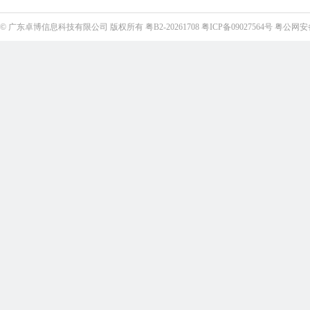
©
广东卓博信息科技有限公司
版权所有
粤B2-20261708
粤ICP备09027564号
粤公网安备4