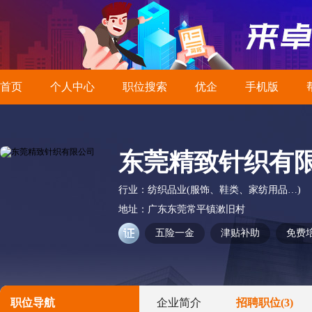
首页
个人中心
职位搜索
优企
手机版
东莞精致针织有
行业：
纺织品业(服饰、鞋类、家纺用品…)
地址：
广东东莞常平镇漱旧村
五险一金
津贴补助
免费
职位导航
企业简介
招聘职位
(3)