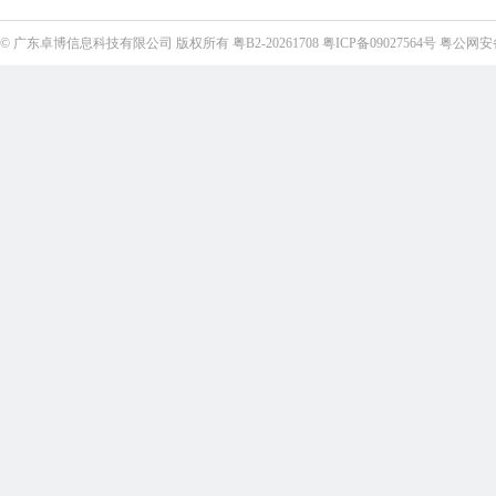
©
广东卓博信息科技有限公司
版权所有
粤B2-20261708
粤ICP备09027564号
粤公网安备4