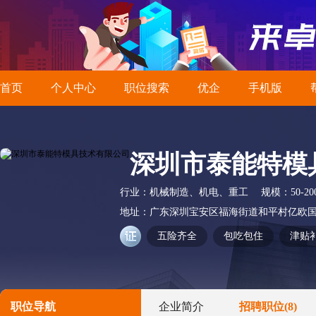
首页
个人中心
职位搜索
优企
手机版
深圳市泰能特模
行业：
机械制造、机电、重工
规模：
50-2
地址：
广东深圳宝安区福海街道和平村亿欧国际
五险齐全
包吃包住
津贴
职位导航
企业简介
招聘职位
(8)