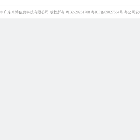
©
广东卓博信息科技有限公司
版权所有
粤B2-20261708
粤ICP备09027564号
粤公网安备4