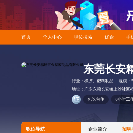
首页
个人中心
职位搜索
优企
手
东莞长安
行业：
橡胶、塑料制品
规模：
地址：
广东东莞长安镇上沙社区福
包吃包住
8小时工
职位导航
企业简介
招聘