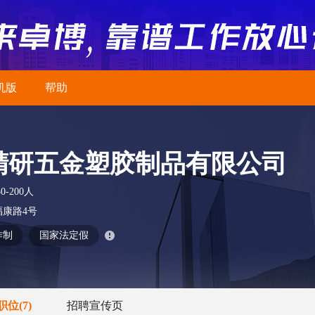
机版
帮助
精研五金塑胶制品有限公司
50-200人
康路4号
作制
国家法定假
职位
(7)
招聘宣传页