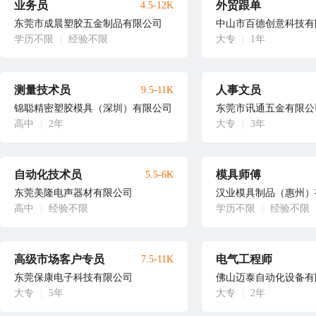
业务员
外贸跟单
4.5-12K
东莞市成晨塑胶五金制品有限公司
中山市百德创意科技有
学历不限
|
经验不限
大专
|
1年
测量技术员
人事文员
9.5-11K
锦聪精密塑胶模具（深圳）有限公司
东莞市讯通五金有限公
高中
|
2年
大专
|
3年
自动化技术员
模具师傅
5.5-6K
东莞美隆电声器材有限公司
汉业模具制品（惠州）
高中
|
经验不限
学历不限
|
经验不限
高级市场客户专员
电气工程师
7.5-11K
东莞保康电子科技有限公司
佛山迈泰自动化设备有
大专
|
5年
大专
|
2年