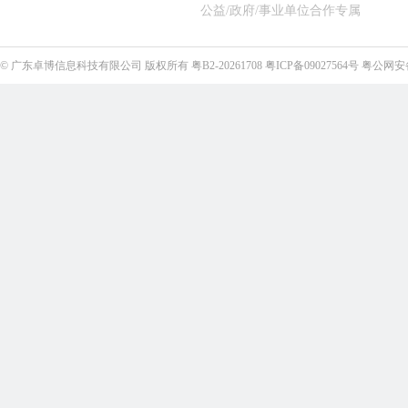
公益/政府/事业单位合作专属
©
广东卓博信息科技有限公司
版权所有
粤B2-20261708
粤ICP备09027564号
粤公网安备4