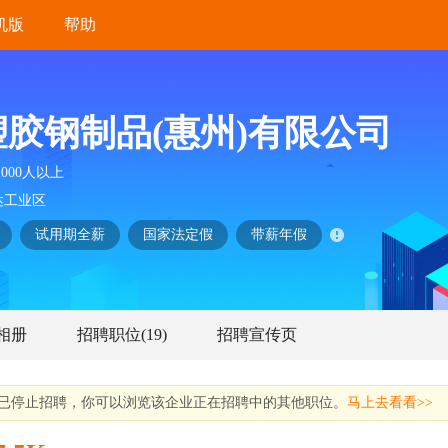
机版
帮助
胶钢制品(惠州)有限公司
1000人以上
达工业区
试用期全薪
国家法定假
带薪年假
相册
招聘职位
(19)
招聘宣传页
已停止招聘，你可以浏览该企业正在招聘中的其他职位。
马上去看看>>