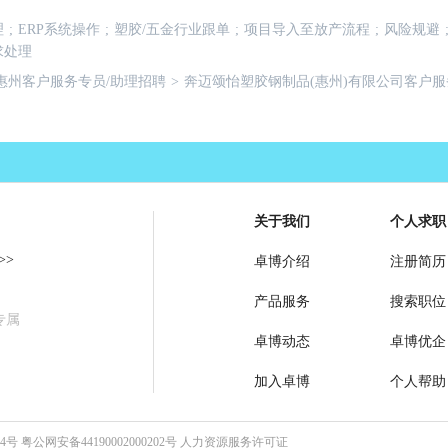
理
;
ERP系统操作
;
塑胶/五金行业跟单
;
项目导入至放产流程
;
风险规避
求处理
惠州客户服务专员/助理招聘
>
奔迈颂怡塑胶钢制品(惠州)有限公司客户服
关于我们
个人求职
>>
卓博介绍
注册简历
产品服务
搜索职位
专属
卓博动态
卓博优企
加入卓博
个人帮助
64号
粤公网安备44190002000202号
人力资源服务许可证