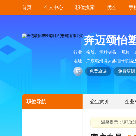
首页
个人中心
职位搜索
优企
手
奔迈颂怡塑
行业：
橡胶、塑料制品
规模：
地址：
广东惠州博罗县福田镇福
免费旅游
免费培训
职位导航
企业简介
企业
温馨提示：该职位