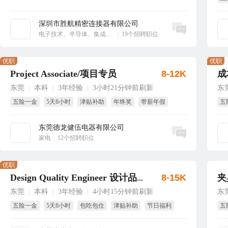
享
深圳市胜航精密连接器有限公司
立即沟通
电子技术、半导体、集成电路
|
19个招聘职位
优职
优职
Project Associate/项目专员
8-12K
成
东莞
本科
3年经验
3小时21分钟前刷新
东
|
|
|
五险一金
5天8小时
津贴补助
年终奖
带薪年假
五
国家法定假
年
东莞德龙健伍电器有限公司
立即沟通
家电
|
12个招聘职位
优职
8-15K
夹
Design Quality Engineer 设计品质工程师
东莞
本科
3年经验
4小时15分钟前刷新
东
|
|
|
五险一金
5天8小时
包吃包住
津贴补助
节日福利
五
生日福利
绩