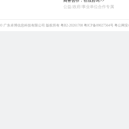
商务合作：
在线咨询>>
公益/政府/事业单位合作专属
©
广东卓博信息科技有限公司
版权所有
粤B2-20261708
粤ICP备09027564号
粤公网安备4