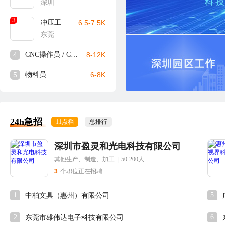
深圳
3
冲压工
6.5-7.5K
东莞
4
CNC操作员 / CNC师傅
8-12K
5
物料员
6-8K
24h急招
11点档
总排行
深圳市盈灵和光电科技有限公司
其他生产、制造、加工
|
50-200人
3
个职位正在招聘
1
5
中柏文具（惠州）有限公司
2
6
东莞市雄伟达电子科技有限公司