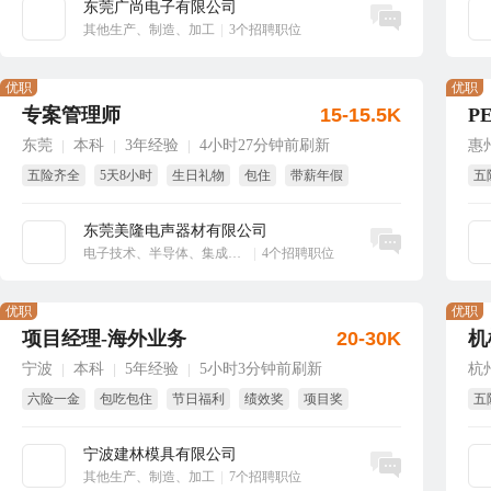
东莞广尚电子有限公司
立即沟通
其他生产、制造、加工
|
3个招聘职位
优职
优职
专案管理师
15-15.5K
P
东莞
本科
3年经验
4小时27分钟前刷新
惠
|
|
|
五险齐全
5天8小时
生日礼物
包住
带薪年假
五
节
东莞美隆电声器材有限公司
立即沟通
电子技术、半导体、集成电路
|
4个招聘职位
优职
优职
项目经理-海外业务
20-30K
机
宁波
本科
5年经验
5小时3分钟前刷新
杭
|
|
|
六险一金
包吃包住
节日福利
绩效奖
项目奖
五
年终奖
节
宁波建林模具有限公司
立即沟通
其他生产、制造、加工
|
7个招聘职位