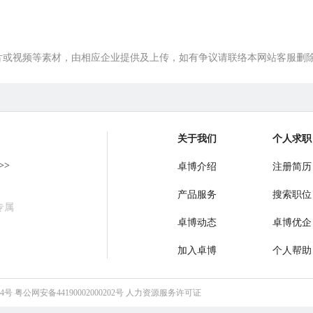
片或视频等素材，由相应企业提供及上传，如有争议请联络本网站客服删
关于我们
个人求职
>>
卓博介绍
注册简历
产品服务
搜索职位
专属
卓博动态
卓博优企
加入卓博
个人帮助
64号
粤公网安备44190002000202号
人力资源服务许可证