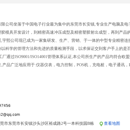
有限公司坐落于中国电子行业最为集中的东莞市长安镇,专业生产电脑及电
塑胶模具开发设计，到精密高速冲压成型及精密塑胶射出成型，再到产品
展,宇熙公司现已成为一家集研发、生产、营销、于一体的中型专业精密连
持以科学的管理方法和先进的质量检测手段，以求保证交到客户手上的是百
厂通过ISO9001/ISO14001管理体系认证,本公司所生产的产品均符合
,产品广泛地应用于:仪器仪表，电力控制，POS机，充电桩，电子通讯，
为客户提供最精密可靠的连接。
莞市东莞市长安镇沙头沙区裕成路2号一本科技园B栋
查看地图