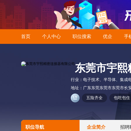
首页
个人中心
职位搜索
优企
手
东莞市宇熙
行业：
电子技术、半导体、集成
地址：
广东东莞东莞市东莞市长安
五险齐全
包吃包住
职位导航
企业简介
招聘